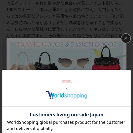
地図がプリントされた鮮やかな色合いが美しいインド製リネン
100％ストール。 優れた通気性と速乾性に加え、大判サイズな
らではの多彩なアレンジと実用性を兼ね備えています。 使い初
めは独特のハリ感がありますが、洗濯を繰り返すことで柔らか
く、しなやかな肌触りに変化していきます。リネンはシワにな
りやすい素材ですが、その自然なシワ感こそがリネン特有の魅
×
力。 薄手でリネンならではの軽さのため、持ち運びにも適して
います。外出時に小さく畳んでバッグに入れて持ち運ぶことも
可能。屋内外の温度差が激しい季節には、バッグからさっと取
り出して肩に羽織るだけで、冷えや日差しをガードできます。
商品番号
2256004
返品について