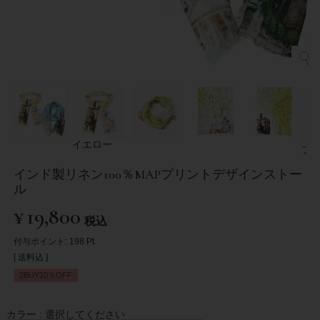
イエロー
ブ
インド製リネン100％MAPプリントデザインストー
ル
¥
19,800
税込
付与ポイント:
198
Pt.
送料込
2BUY10％OFF
カラー
選択してください