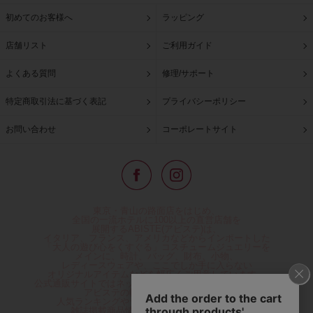
初めてのお客様へ
ラッピング
店舗リスト
ご利用ガイド
よくある質問
修理/サポート
特定商取引法に基づく表記
プライバシーポリシー
お問い合わせ
コーポレートサイト
東京・青山の路面店をはじめ、
全国の一流ホテルに100以上の直営店舗を
展開するABISTE(アビステ)は、
イタリア、フランス、アメリカなどからインポートした
「大人の遊び心をくすぐる」コスチュームジュエリーを
メインに、時計、バッグ、財布、小物、
レディースウェアや、ここでしか手に入らない
オリジナルアイテムなどを幅広くご用意しています。
公式通販サイトではネックレスやイヤリングをはじめとする
アビステの幅広い商品を取り揃え、
人気ランキングやテレビなどメディア着用商品、
雑誌掲載商品情報を紹介するコンテンツ、