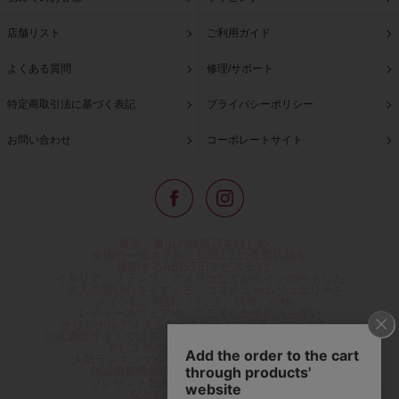
店舗リスト
ご利用ガイド
よくある質問
修理/サポート
特定商取引法に基づく表記
プライバシーポリシー
お問い合わせ
コーポレートサイト
東京・青山の路面店をはじめ、
全国の一流ホテルに100以上の直営店舗を
展開するABISTE(アビステ)は、
イタリア、フランス、アメリカなどからインポートした
「大人の遊び心をくすぐる」コスチュームジュエリーを
メインに、時計、バッグ、財布、小物、
レディースウェアや、ここでしか手に入らない
オリジナルアイテムなどを幅広くご用意しています。
公式通販サイトではネックレスやイヤリングをはじめとする
アビステの幅広い商品を取り揃え、
人気ランキングやテレビなどメディア着用商品、
雑誌掲載商品情報を紹介するコンテンツ、
プレゼント包装無料や独自のポイント還元
などのサービスをご提供。