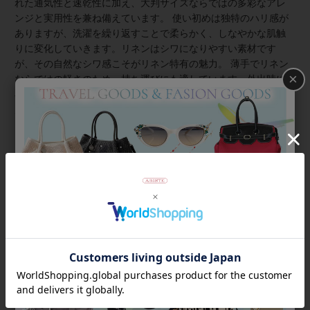
れた通気性と速乾性に加え、大判サイズならではの多彩なアレ
ンジと実用性を兼ね備えています。 使い初めは独特のハリ感が
ありますが、洗濯を繰り返すことで柔らかく、しなやかな肌触
りに変化していきます。リネンはシワになりやすい素材です
が、その自然なシワ感こそがリネン特有の魅力。 薄手でリネン
×
ならではの軽さのため、持ち運びにも適しています。外出時に
小さく畳んでバッグに入れて持ち運ぶことも可能。屋内外の温
度差が激しい季節には、バッグからさっと取り出して肩に羽織
るだけで、冷えや日差しをガードできます。
商品番号
2256001
返品について