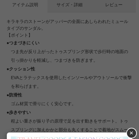
アイテム説明
サイズ・詳細
レビュー
キラキラのストーンがアッパーの全面にあしらわれたミュール
タイプのサンダル。
【ポイント】
●つまづきにくい
つま先が反り上がったトゥスプリング形状で歩行時の地面の
引っ掛かりを軽減し、つまづきを防ぎます。
●クッション性
EVAとラテックスを使用したインソールやアウトソールで衝撃
を和らげます。
●防滑性
ゴム材質で滑りにくく安心です。
●歩きやすい
程よい重さが振り子の原理で足を出す動きをサポート。トゥ
スプリングに加えかかと部分も丸くすることで着地がスムー
×
ズで、筋肉に負担をかけないローリング歩行がしやすい形状