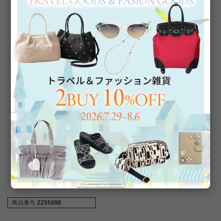
です。
【外箱について】
入荷時の外箱を、アビステの段ボールに入れて発送いたしま
す。入荷時の外箱は汚れや傷、穴がある場合がございます。あ
くまで緩衝材としてご理解を賜れますようお願いいたします。
また、外箱がご不要の場合はご注文時の備考欄にご記入くださ
いませ。靴をそのまま緩衝材に包み、段ボールにお入れして発
送いたします。
なお、商品は検品済みであり、外箱のダメージとは関連がござ
いません。
【ラッピングについて】
この商品は簡易ラッピング対象商品です。靴を透明の袋とリボ
ンでラッピングします。外箱は付属しません。
商品番号
2255098