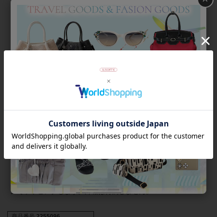
スプリングに加えかかと部分も丸くすることで着地がスムー
ズで、筋肉に負担をかけないローリング歩行がしやすい形状
です。
【外箱について】
入荷時の外箱を、アビステの段ボールに入れて発送いたしま
す。入荷時の外箱は汚れや傷、穴がある場合がございます。あ
くまで緩衝材としてご理解を賜れますようお願いいたします。
また、外箱がご不要の場合はご注文時の備考欄にご記入くださ
いませ。靴をそのまま緩衝材に包み、段ボールにお入れして発
送いたします。
なお、商品は検品済みであり、外箱のダメージとは関連がござ
いません。
【ラッピングについて】
この商品は簡易ラッピング対象商品です。靴を透明の袋とリボ
ンでラッピングします。外箱は付属しません。
商品番号
2255096