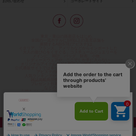
お問い合わせ
コーポレートサイト
東京・青山の路面店をはじめ、
全国の一流ホテルに100以上の直営店舗を
展開するABISTE(アビステ)は、
イタリア、フランス、アメリカなどからインポートした
「大人の遊び心をくすぐる」コスチュームジュエリーを
メインに、時計、バッグ、財布、小物、
レディースウェアや、ここでしか手に入らない
オリジナルアイテムなどを幅広くご用意しています。
公式通販サイトではネックレスやイヤリングをはじめとする
アビステの幅広い商品を取り揃え、
人気ランキングやテレビなどメディア着用商品、
雑誌掲載商品情報を紹介するコンテンツ、
プレゼント包装無料や独自のポイント還元
などのサービスをご提供。
心躍るインポートアクセサリーや時計、小物などで、
お客様の日常をほんの少し豊かにし、
夢やときめきを与えられるよう願っています。
◆ギフトラッピング無料/11,000円以上のご注文で送料無料◆
©ABISTE WEB SHOP