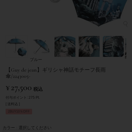
ブルー
【Guy de jean】ギリシャ神話モチーフ長雨
傘/2243005-
¥
27,500
税込
付与ポイント:
275
Pt.
送料込
2BUY10％OFF
カラー
選択してください