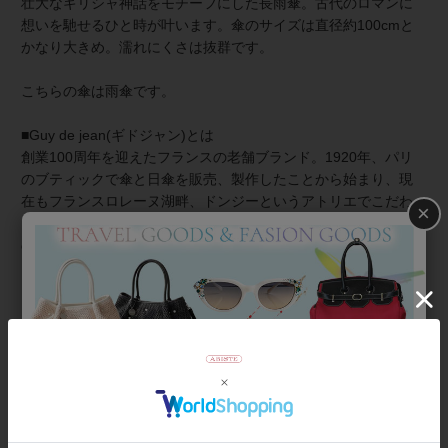
壮大なギリシャ神話をモチーフにした長雨傘。古代のロマンに
想いを馳せるひと時が叶います。傘のサイズは直径約100cmと
かなり大きめ。濡れにくさは抜群です。
こちらの傘は雨傘です。
■Guy de jean(ギドジャン)とは
創業100周年を迎えたフランスの老舗ブランド。1920年、パリ
のブティックで傘と日傘を販売、製作したことから始まり、現
在もフランスロレーヌ湖畔、ドンジーというアトリエでこだわ
×
りの伝統製法で手作業で作られています。独創的でかつ遊び心
のあるデザインで、本国フランスにおいても長く愛され続けて
います。
【ギフトラッピングについて】
こちらの商品はラッピング不可商品です。
商品番号
2243005