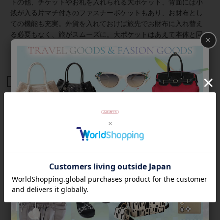
トの他、チケットやお札を入れられる大ポケット、背面には小
銭が入る片マチ付きのファスナーポケットもあり、お財布とし
ての機能も充実。外貨を入れておけば旅先でお財布に入れ替え
る必要もなく、旅がスムーズに。大ポケットはあえて本体と同
×
じ高さにすることで、開いたときにもお札などの中身が見えな
い構造です。
商品番号
2225048
返品について