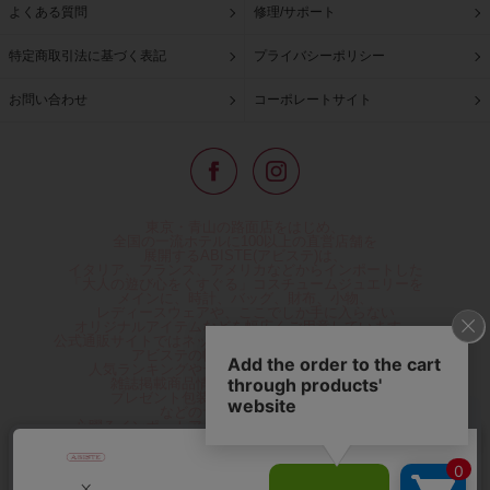
よくある質問
修理/サポート
特定商取引法に基づく表記
プライバシーポリシー
お問い合わせ
コーポレートサイト
東京・青山の路面店をはじめ、
全国の一流ホテルに100以上の直営店舗を
展開するABISTE(アビステ)は、
イタリア、フランス、アメリカなどからインポートした
「大人の遊び心をくすぐる」コスチュームジュエリーを
メインに、時計、バッグ、財布、小物、
レディースウェアや、ここでしか手に入らない
オリジナルアイテムなどを幅広くご用意しています。
公式通販サイトではネックレスやイヤリングをはじめとする
アビステの幅広い商品を取り揃え、
人気ランキングやテレビなどメディア着用商品、
雑誌掲載商品情報を紹介するコンテンツ、
プレゼント包装無料や独自のポイント還元
などのサービスをご提供。
心躍るインポートアクセサリーや時計、小物などで、
お客様の日常をほんの少し豊かにし、
夢やときめきを与えられるよう願っています。
◆ギフトラッピング無料/11,000円以上のご注文で送料無料◆