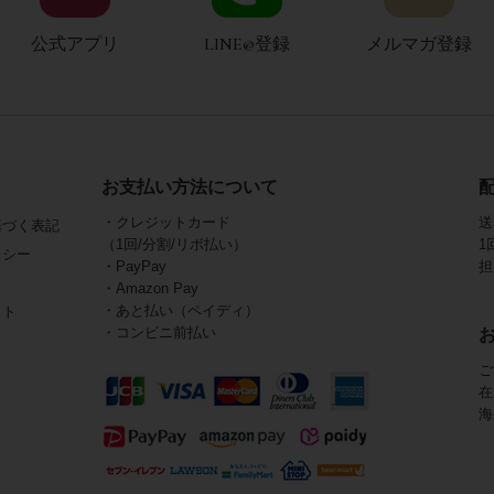
公式アプリ
LINE@登録
メルマガ登録
お支払い方法について
・クレジットカード
送
基づく表記
（1回/分割/リボ払い）
1
リシー
・PayPay
担
・Amazon Pay
・あと払い（ペイディ）
イト
・コンビニ前払い
ご
在
海