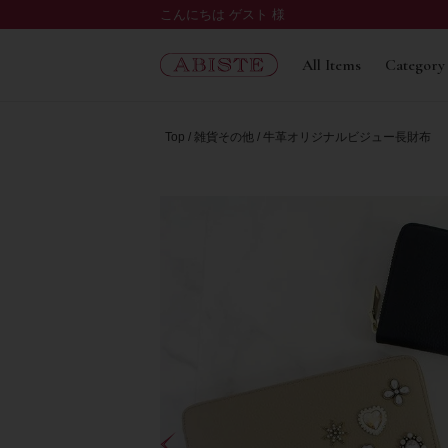
こんにちは ゲスト 様
All Items
Category
Top
雑貨その他
牛革オリジナルビジュー長財布