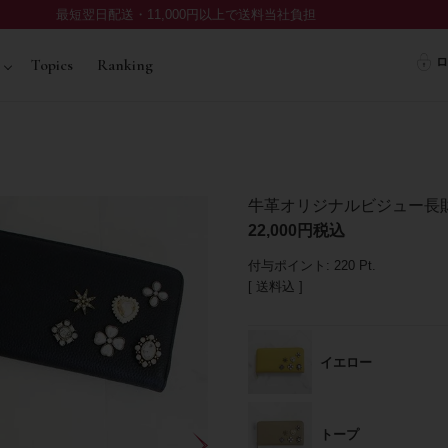
最短翌日配送・11,000円以上で送料当社負担
ロ
Topics
Ranking
牛革オリジナルビジュー長
22,000
税込
付与ポイント:
220
Pt.
送料込
イエロー
トープ