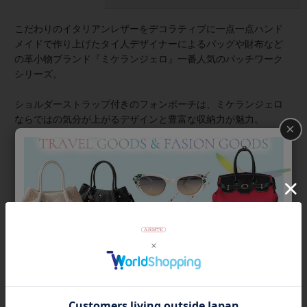
こだわりのイタリアンレザーをデコラティブに一点一点ハンド
メイドで作り上げたタイ人デザイナーによるバッグや財布など
の革小物ブランド『ミケランジェロ』一番人気のパッチワーク
シリーズ。
ショルダーストラップ付きのフォンポーチは、ミケランジェロ
ならではの気分が上がるデザインと豊富な収納力が魅力。
×
背面を開くとたっぷり入るカードポケット、札入れ、小銭入れ
があり、財布としての機能も充実。これ一つでスマートにお出
かけできます。
スリムなストラップは肩当てがあり、スタイリッシュな見た目
と肩への負担の軽減を両立してくれます。
モデル身長:158cm
商品番号
2222028-