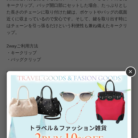
キークリップ。バッグ開口部にセットした場合、たっぷりとし
た長さのチェーンに取り付けた鍵は、ポケットやバッグの底面
近くに収まっているので安心です。そして、鍵を取り出す時に
はチェーンを引っ張るだけという利便性も兼ね備えたキークリ
ップ。
2wayご利用方法
・キークリップ
・バッグクリップ
×
同シリーズとなる2221060Gとのダブル使いもオススメです。
チェーンを取り外して、バッグのポイントにしていただくな
ど、さまざまな使い方をお楽しみいただける「おしゃれ小物」
です。外出中も愛猫と一緒にいたいと思う飼い主の方の願いを
叶えてくれるかのうようなキークリップは、ご自身用だけでは
なく、猫好きな方へのギフトとしてもオススメです。