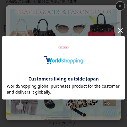
の脇などの細かい部分にお使い頂けます。
×
★専用BOX付き
商品番号
2129533-
返品について
Category
アイテムカテゴリー