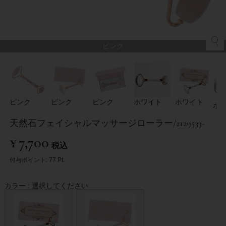
ピンク
ピンク
ピンク
ピンク
ホワイト
ホワイト
ホ
天然石フェイシャルマッサージローラー/2129533-
¥
7,700
税込
付与ポイント:
77
Pt.
カラー
選択してください