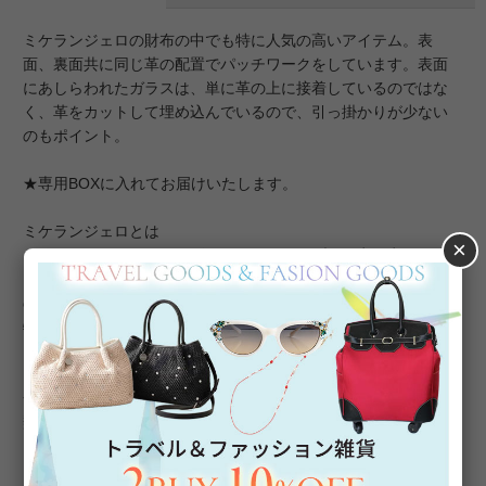
ミケランジェロの財布の中でも特に人気の高いアイテム。表
面、裏面共に同じ革の配置でパッチワークをしています。表面
にあしらわれたガラスは、単に革の上に接着しているのではな
く、革をカットして埋め込んでいるので、引っ掛かりが少ない
のもポイント。
★専用BOXに入れてお届けいたします。
ミケランジェロとは
×
こだわりのイタリアンレザーをデコラティブに一点一点ハンド
メイドで作り上げたタイ人デザイナーによるバッグや財布など
の革小物ブランドです。日本ではアビステでしか手に入らない
特別なアイテムで、ギフトにも人気の商品です。
※小さな革を縫合しているため、画像とは柄の出方が異なる場
合がございます。また、入荷ロットにより柄の配置や革の種
類・色石が異なる場合がございます。あらかじめご了承くださ
い。