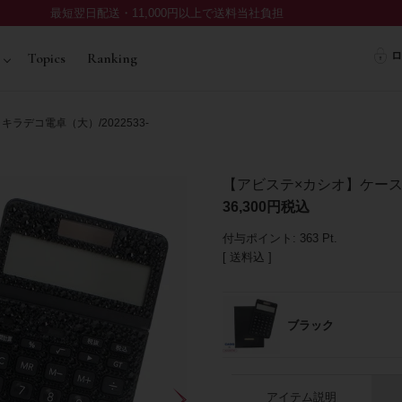
最短翌日配送・11,000円以上で送料当社負担
ロ
Topics
Ranking
デコ電卓（大）/2022533-
【アビステ×カシオ】ケース付
36,300
税込
付与ポイント:
363
Pt.
送料込
ブラック
アイテム説明