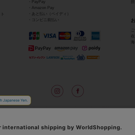
・PayPay
担
・Amazon Pay
・あと払い（ペイディ）
イト
・コンビニ前払い
ご
在
海
路面店をはじめ全国の一流ホテルに100以上の直営店舗を展開するABISTE(
アメリカなどからインポートした「大人の遊び心をくすぐる」コスチューム
物、レディースウェアや、ここでしか手に入らないオリジナルアイテムなどを
イトでは、ネックレスやイヤリングをはじめとするアビステの幅広いアイテム
ランキングやテレビなどのメディア着用商品、雑誌掲載商品を紹介するコンテ
無料のギフトラッピングや独自のポイントなどのサービスをご提供。
インポートアクセサリーや時計、小物などで、お客様の日常をほんの少し豊