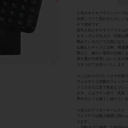
人気のキラキラデコシリーズ
使用していて思わずたのしく
キラ電卓です。
長年人気のキラキラアイテム
をランダムで仕上げ、可能な
眺めているだけで元気になり
ね備えたサイズと12桁、角度
置など、細かい電卓の仕様に
持ち運びや使用しないときの
スをつけてお送りいたします
≪こだわりのプレシオサ社製
ヴェルサイユ宮殿やフォンテ
クリスタル工芸で有名なプレ
オサ」とはラテン語で「高貴
界中の人々を魅了し続けてい
≪安心のアフターサービス≫
アビステでは購入期間に関わ
ります。
・10粒までは無償、11粒目か