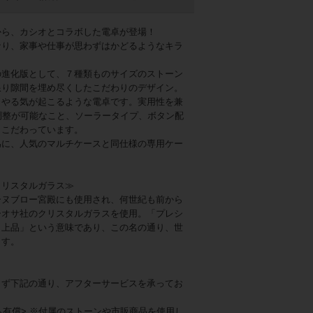
から、カシオとコラボした電卓が登場！
なり、家事や仕事が思わずはかどるようなキラ
の進化版として、７種類ものサイズのストーン
限り隙間を埋め尽くしたこだわりのデザイン。
、やる気が起こるような電卓です。実用性を兼
調整が可能なこと、ソーラータイプ、ボタン配
もこだわっています。
為に、人気のマルチケースと同仕様の専用ケー
。
クリスタルガラス≫
ーヌブロー宮殿にも使用され、何世紀も前から
シオサ社のクリスタルガラスを使用。「プレシ
・上品」という意味であり、この名の通り、世
ます。
らず下記の通り、アフターサービスを承ってお
ら有償
> ※付属のストーンや市販商品を使用し