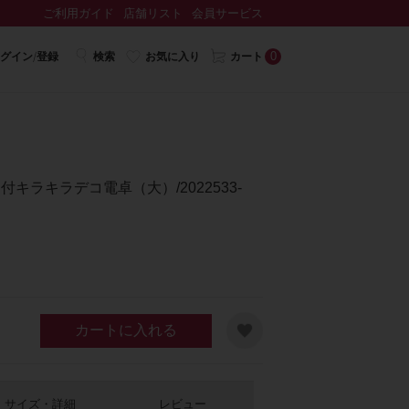
ご利用ガイド
店舗リスト
会員サービス
0
グイン/登録
検索
お気に入り
カート
キラキラデコ電卓（大）/2022533-
カートに入れる
サイズ・詳細
レビュー