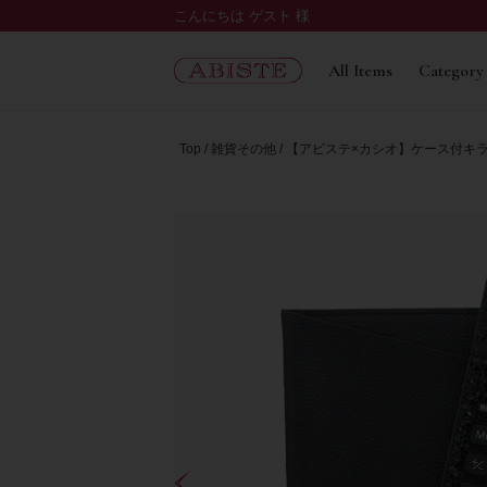
こんにちは ゲスト 様
All Items
Category
Top
雑貨その他
【アビステ×カシオ】ケース付キラキラ