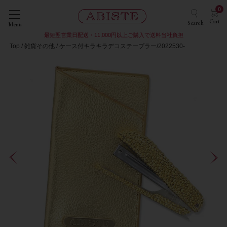
0
Cart
Search
Menu
最短翌営業日配送・11,000円以上ご購入で送料当社負担
Top
雑貨その他
ケース付キラキラデコステープラー/2022530-