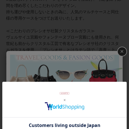
間を埋め尽くしたこだわりのデザイン。
持ち運びや使用しないときの為に、人気のマルチケースと同仕
様の専用ケースをつけてお送りいたします。
≪こだわりのプレシオサ社製クリスタルガラス≫
ヴェルサイユ宮殿やフォンテーヌブロー宮殿にも使用され、何
世紀も前からクリスタル工芸で有名なプレシオサ社のクリスタ
ルガラスを使用。「プレシオサ」とはラテン語で「高貴・上
×
品」という意味であり、この名の通り、世界中の人々を魅了し
続けています。
≪安心のアフターサービス≫
アビステでは購入期間に関わらず下記の通り、アフターサービ
スを承っております。
・10粒までは無償、11粒目から有償
> ※付属のストーンや市販
商品を使用して、ご自身での接着も可能です。
商品番号
2022530-