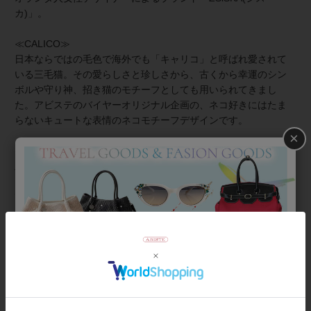
カ)」。
≪CALICO≫
日本ならではの毛色で海外でも「キャリコ」と呼ばれ愛されて
いる三毛猫。その愛らしさと珍しさから、古くから幸運のシン
ボルや守り神、招き猫のモチーフとしても用いられてきまし
た。アビステのバイヤーオリジナル企画の、ネコ好きにはたま
らないキュートな表情のネコモチーフデザインです。
×
≪About ZSiSKA/シスカとは≫
上質な樹脂、ポリエステルレジンの特性を活かし、ガラスのよ
うな質感を再現しつつも、軽くてつけやすいことで人気を博し
ています。肌に触れる部分に金属を使用していないため、アレ
ルギーの方でも安心してお使いいただけます。
◆シスカについて・コレクション一覧は
＞こちら
商品番号
5251001