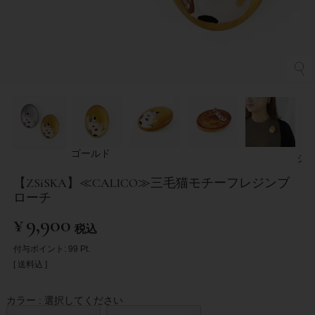
ゴールド
シ
【ZSiSKA】≪CALICO≫三毛猫モチーフレジンブ
ローチ
¥
9,900
税込
付与ポイント:
99
Pt.
送料込
カラー
選択してください