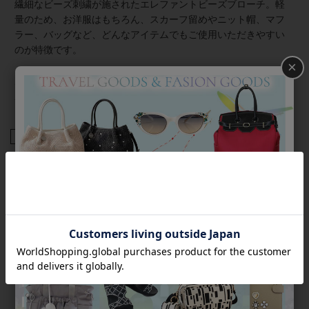
繊細なビーズ刺繍が施されたエレファントビーズブローチ。軽
量のため、お洋服はもちろん、スカーフ留めやニット帽、マフ
ラー、バッグなど、どんなアイテムでもご使用いただきやすい
のが特徴です。
×
★雑誌掲載アイテム★
素敵なあの人7月号
商品番号
5241031
返品について