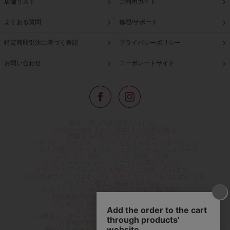
店舗リスト
ご利用ガイド
よくある質問
修理/サポート
特定商取引法に基づく表記
プライバシーポリシー
お問い合わせ
コーポレートサイト
東京・青山の路面店をはじめ、
全国の一流ホテルに100以上の直営店舗を
展開するABISTE(アビステ)は、
イタリア、フランス、アメリカなどからインポートした
「大人の遊び心をくすぐる」コスチュームジュエリーを
メインに、時計、バッグ、財布、小物、
レディースウェアや、ここでしか手に入らない
オリジナルアイテムなどを幅広くご用意しています。
公式通販サイトではネックレスやイヤリングをはじめとする
アビステの幅広い商品を取り揃え、
人気ランキングやテレビなどメディア着用商品、
雑誌掲載商品情報を紹介するコンテンツ、
プレゼント包装無料や独自のポイント還元
などのサービスをご提供。
心躍るインポートアクセサリーや時計、小物などで、
お客様の日常をほんの少し豊かにし、
夢やときめきを与えられるよう願っています。