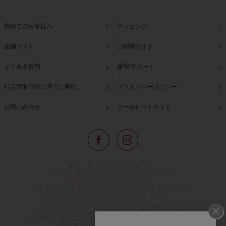
初めてのお客様へ
ラッピング
店舗リスト
ご利用ガイド
よくある質問
修理/サポート
特定商取引法に基づく表記
プライバシーポリシー
お問い合わせ
コーポレートサイト
東京・青山の路面店をはじめ、
全国の一流ホテルに100以上の直営店舗を
展開するABISTE(アビステ)は、
イタリア、フランス、アメリカなどからインポートした
「大人の遊び心をくすぐる」コスチュームジュエリーを
メインに、時計、バッグ、財布、小物、
レディースウェアや、ここでしか手に入らない
オリジナルアイテムなどを幅広くご用意しています。
公式通販サイトではネックレスやイヤリングをはじめとする
アビステの幅広い商品を取り揃え、