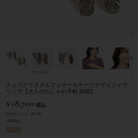
ゴールド
シ
チェコクリスタルフェザーモチーフデザインイヤ
リング【大人のおしゃれ手帖 掲載】
¥
18,700
税込
付与ポイント:
187
Pt.
送料込