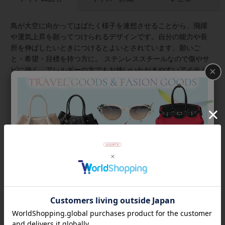
鳥が大空に向かってはばたく様子を連想させることから、飛躍
や運気上昇を願ってつけられるデザインです。自分の能力や長
所を伸ばしたいときにつけるとよいとされています。願いご
と・希望・目標を持つ方に。 ステンレススチールなので傷やサ
×
ビに強く、アレルギーの方でもお使いいただきやすいアイテム
です。
★雑誌掲載アイテム★
大人のおしゃれ手帖5月号
商品番号
3241113
返品について