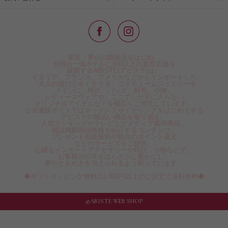
東京・青山の路面店をはじめ、
全国の一流ホテルに100以上の直営店舗を
展開するABISTE(アビステ)は、
イタリア、フランス、アメリカなどからインポートした
「大人の遊び心をくすぐる」コスチュームジュエリーを
メインに、時計、バッグ、財布、小物、
レディースウェアや、ここでしか手に入らない
オリジナルアイテムなどを幅広くご用意しています。
公式通販サイトではネックレスやイヤリングをはじめとする
アビステの幅広い商品を取り揃え、
人気ランキングやテレビなどメディア着用商品、
雑誌掲載商品情報を紹介するコンテンツ、
プレゼント包装無料や独自のポイント還元
などのサービスをご提供。
心躍るインポートアクセサリーや時計、小物などで、
お客様の日常をほんの少し豊かにし、
夢やときめきを与えられるよう願っています。
◆ギフトラッピング無料/11,000円以上のご注文で送料無料◆
©ABISTE WEB SHOP