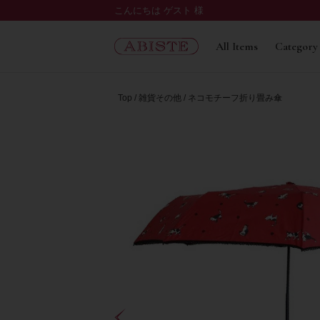
こんにちは ゲスト 様
All Items
Category
Top
雑貨その他
ネコモチーフ折り畳み傘