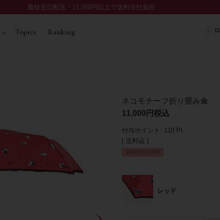
最短翌日配送・11,000円以上で送料当社負担
ロ
Topics
Ranking
ネコモチーフ折り畳み傘
11,000
税込
付与ポイント:
110
Pt.
送料込
2BUY10％OFF
レッド