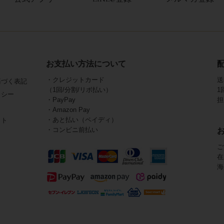
お支払い方法について
・クレジットカード
送
基づく表記
（1回/分割/リボ払い）
1
リシー
・PayPay
担
・Amazon Pay
・あと払い（ペイディ）
イト
・コンビニ前払い
ご
在
海