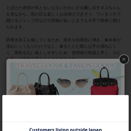
とぼけた表情が何ともいえないかわいさを醸し出すネコちゃん
を見ながら、雨の日も楽しくお出掛けできそう。ワンタッチで
開けるジャンプ式なので荷物が多いときでも片手で簡単に開け
られます。
防撥水加工を施しているため、雨水を効果的に弾き、傘本体が
濡れにくくなりだけでなく、傘をたたむ際には手が濡れにく
く、雨粒を払い落としやすいため、使用後の乾燥も早く、カビ
×
や臭いの発生を抑えることができます。
親骨のサイズはゆったりとしていて濡れにくく、長く歩く場合
にも安心の60cmです。
【ギフトラッピングについて】
こちらの商品はラッピング不可商品です。
商品番号
2245014