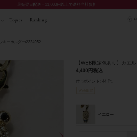
最短翌日配送・11,000円以上で送料当社負担
ロ
Topics
Ranking
ーホルダー/2224052-
【WEB限定色あり】カエルモ
4,400
税込
付与ポイント:
44
Pt.
イエロー