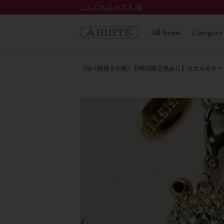
こんにちは ゲスト 様
All Items
Category
Top
雑貨その他
【WEB限定色あり】カエルモチーフキ