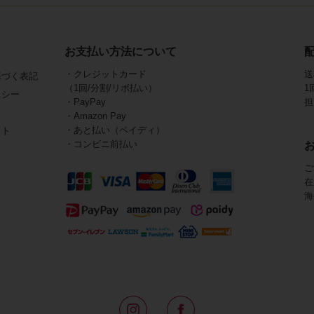
お支払い方法について
・クレジットカード
送
基づく表記
（1回/分割/リボ払い）
1
リシー
・PayPay
担
・Amazon Pay
・あと払い（ペイディ）
イト
・コンビニ前払い
ご
在
海