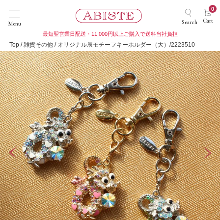
0
Cart
Search
Menu
最短翌営業日配送・11,000円以上ご購入で送料当社負担
Top
雑貨その他
オリジナル辰モチーフキーホルダー（大）/2223510