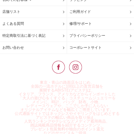
店舗リスト
ご利用ガイド
よくある質問
修理/サポート
特定商取引法に基づく表記
プライバシーポリシー
お問い合わせ
コーポレートサイト
東京・青山の路面店をはじめ、
全国の一流ホテルに100以上の直営店舗を
展開するABISTE(アビステ)は、
イタリア、フランス、アメリカなどからインポートした
「大人の遊び心をくすぐる」コスチュームジュエリーを
メインに、時計、バッグ、財布、小物、
レディースウェアや、ここでしか手に入らない
オリジナルアイテムなどを幅広くご用意しています。
公式通販サイトではネックレスやイヤリングをはじめとする
アビステの幅広い商品を取り揃え、
人気ランキングやテレビなどメディア着用商品、
雑誌掲載商品情報を紹介するコンテンツ、
プレゼント包装無料や独自のポイント還元
などのサービスをご提供。