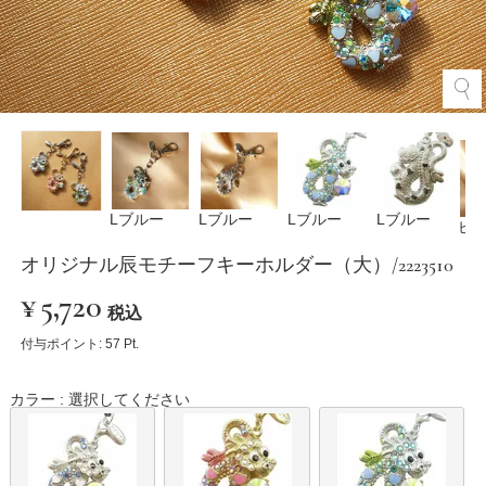
Lブルー
Lブルー
Lブルー
Lブルー
ピ
オリジナル辰モチーフキーホルダー（大）/2223510
¥
5,720
税込
付与ポイント:
57
Pt.
カラー
選択してください