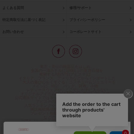
よくある質問
修理/サポート
特定商取引法に基づく表記
プライバシーポリシー
お問い合わせ
コーポレートサイト
東京・青山の路面店をはじめ、
全国の一流ホテルに100以上の直営店舗を
展開するABISTE(アビステ)は、
イタリア、フランス、アメリカなどからインポートした
「大人の遊び心をくすぐる」コスチュームジュエリーを
メインに、時計、バッグ、財布、小物、
レディースウェアや、ここでしか手に入らない
オリジナルアイテムなどを幅広くご用意しています。
公式通販サイトではネックレスやイヤリングをはじめとする
アビステの幅広い商品を取り揃え、
人気ランキングやテレビなどメディア着用商品、
雑誌掲載商品情報を紹介するコンテンツ、
プレゼント包装無料や独自のポイント還元
などのサービスをご提供。
心躍るインポートアクセサリーや時計、小物などで、
お客様の日常をほんの少し豊かにし、
夢やときめきを与えられるよう願っています。