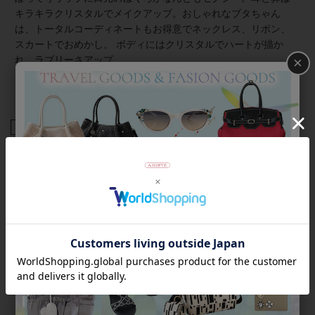
キラキラクリスタルでメイクアップ。おしゃれなブタちゃん
は、トータルコーディネートもお得意でネックレス、リボン、
スカートでおめかし。 ボディにはクリスタルでハートが描か
×
れ、ラブリーさアップ。
ブタは幸せの象徴でもあり、財運を招くと言われています。縁
起物として贈り物にも最適です。
商品番号
2222503-
返品について