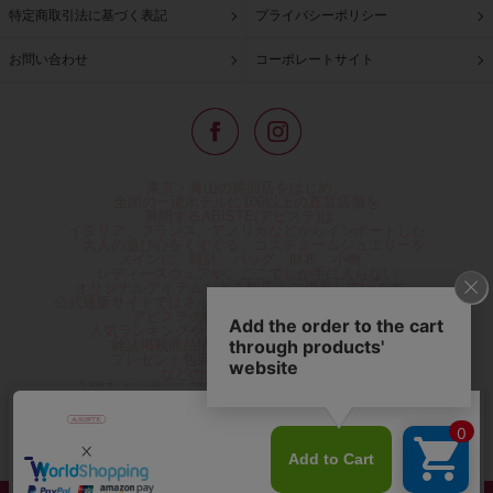
特定商取引法に基づく表記
プライバシーポリシー
お問い合わせ
コーポレートサイト
東京・青山の路面店をはじめ、
全国の一流ホテルに100以上の直営店舗を
展開するABISTE(アビステ)は、
イタリア、フランス、アメリカなどからインポートした
「大人の遊び心をくすぐる」コスチュームジュエリーを
メインに、時計、バッグ、財布、小物、
レディースウェアや、ここでしか手に入らない
オリジナルアイテムなどを幅広くご用意しています。
公式通販サイトではネックレスやイヤリングをはじめとする
アビステの幅広い商品を取り揃え、
人気ランキングやテレビなどメディア着用商品、
雑誌掲載商品情報を紹介するコンテンツ、
プレゼント包装無料や独自のポイント還元
などのサービスをご提供。
心躍るインポートアクセサリーや時計、小物などで、
お客様の日常をほんの少し豊かにし、
夢やときめきを与えられるよう願っています。
◆ギフトラッピング無料/11,000円以上のご注文で送料無料◆