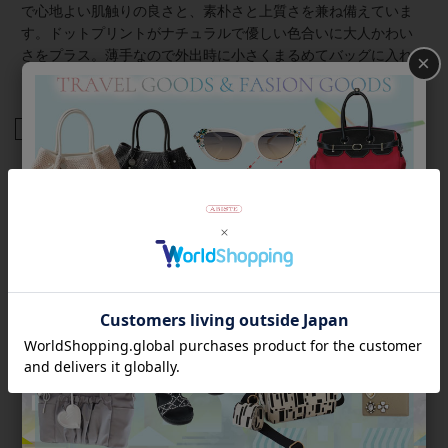
で心地よい肌触りの良さと、素朴さと上質さを兼ね備えていま
す。ドットプリントがナチュラルで優しい色合いに大人かわい
さをプラス。薄手なので外出時に小さくまるめてバッグに入れ
×
て持ち運ぶことも可能です。
商品番号
2156010
返品について
Category