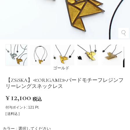
ゴールド
【ZSiSKA】≪ORIGAMI≫バードモチーフレジンフ
リーレングスネックレス
¥
12,100
税込
付与ポイント:
121
Pt.
送料込
カラー
選択してください