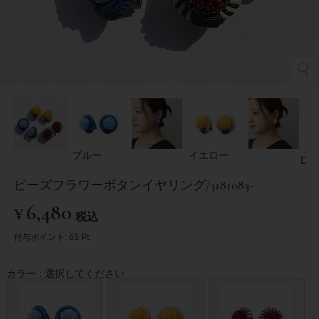
ブルー
イエロー
Dレ
ビーズフラワーボタンイヤリング/3181083-
¥
6,480
税込
付与ポイント:
65
Pt.
カラー
選択してください