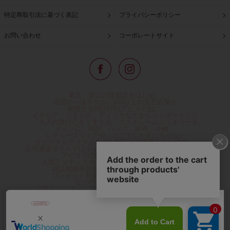
特定商取引法に基づく表記
プライバシーポリシー
お問い合わせ
コーポレートサイト
東京・青山の路面店をはじめ、
全国の一流ホテルに100以上の直営店舗を
展開するABISTE(アビステ)は、
イタリア、フランス、アメリカなどからインポートした
「大人の遊び心をくすぐる」コスチュームジュエリーを
メインに、時計、バッグ、財布、小物、
レディースウェアや、ここでしか手に入らない
オリジナルアイテムなどを幅広くご用意しています。
公式通販サイトではネックレスやイヤリングをはじめとする
アビステの幅広い商品を取り揃え、
人気ランキングやテレビなどメディア着用商品、
雑誌掲載商品情報を紹介するコンテンツ、
プレゼント包装無料や独自のポイント還元
などのサービスをご提供。
心躍るインポートアクセサリーや時計、小物などで、
お客様の日常をほんの少し豊かにし、
夢やときめきを与えられるよう願っています。
◆ギフトラッピング無料/11,000円以上のご注文で送料無料◆