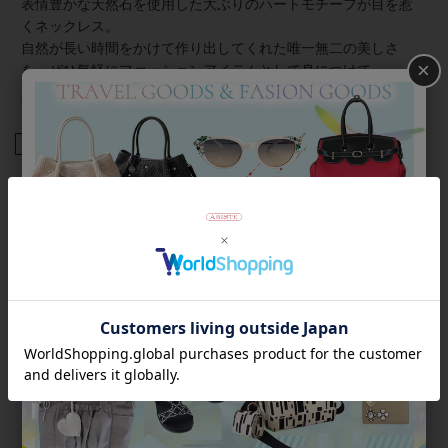
表情豊かな天然石を使用した大ぶりのハートモチーフが目を惹
くネックレス。
自然が長い時間をかけて作り出してくれた唯一無二の美しさ
×
を、ぜひ気軽にファッションアイテムとして身につけて。
◆各ストーンについての詳しいご紹介はこちら
商品番号
1240218G
返品について
Category