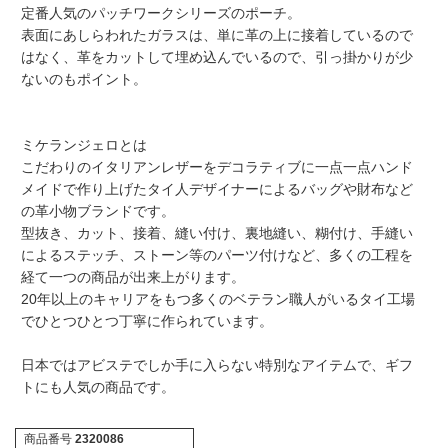
定番人気のパッチワークシリーズのポーチ。
表面にあしらわれたガラスは、単に革の上に接着しているので
はなく、革をカットして埋め込んでいるので、引っ掛かりが少
ないのもポイント。
ミケランジェロとは
こだわりのイタリアンレザーをデコラティブに一点一点ハンド
メイドで作り上げたタイ人デザイナーによるバッグや財布など
の革小物ブランドです。
型抜き、カット、接着、縫い付け、裏地縫い、糊付け、手縫い
によるステッチ、ストーン等のパーツ付けなど、多くの工程を
経て一つの商品が出来上がります。
20年以上のキャリアをもつ多くのベテラン職人がいるタイ工場
でひとつひとつ丁寧に作られています。
日本ではアビステでしか手に入らない特別なアイテムで、ギフ
トにも人気の商品です。
商品番号
2320086