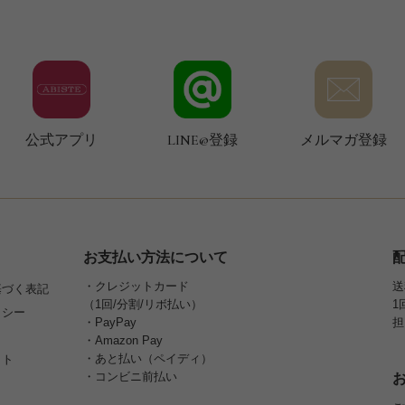
公式アプリ
LINE@登録
メルマガ登録
お支払い方法について
・クレジットカード
送
基づく表記
（1回/分割/リボ払い）
1
リシー
・PayPay
担
・Amazon Pay
・あと払い（ペイディ）
イト
・コンビニ前払い