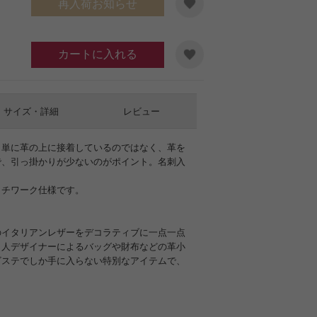
再入荷お知らせ
カートに入れる
サイズ・詳細
レビュー
、単に革の上に接着しているのではなく、革を
で、引っ掛かりが少ないのがポイント。名刺入
ッチワーク仕様です。
のイタリアンレザーをデコラティブに一点一点
イ人デザイナーによるバッグや財布などの革小
ビステでしか手に入らない特別なアイテムで、