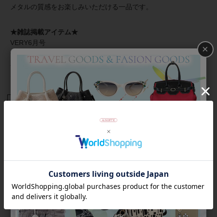
メタルの質感をお楽しみいただける一品です。
★雑誌掲載アイテム★
VERY6月号
×
CLASSY.6月号
and GIRL春号
STORY3月号
商品番号
4211002
返品について