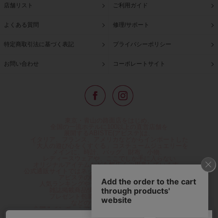
店舗リスト
ご利用ガイド
よくある質問
修理/サポート
特定商取引法に基づく表記
プライバシーポリシー
お問い合わせ
コーポレートサイト
東京・青山の路面店をはじめ、
全国の一流ホテルに100以上の直営店舗を
展開するABISTE(アビステ)は、
イタリア、フランス、アメリカなどからインポートした
「大人の遊び心をくすぐる」コスチュームジュエリーを
メインに、時計、バッグ、財布、小物、
レディースウェアや、ここでしか手に入らない
オリジナルアイテムなどを幅広くご用意しています。
公式通販サイトではネックレスやイヤリングをはじめとする
アビステの幅広い商品を取り揃え、
人気ランキングやテレビなどメディア着用商品、
雑誌掲載商品情報を紹介するコンテンツ、
プレゼント包装無料や独自のポイント還元
などのサービスをご提供。
心躍るインポートアクセサリーや時計、小物などで、
お客様の日常をほんの少し豊かにし、