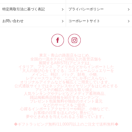
特定商取引法に基づく表記
プライバシーポリシー
お問い合わせ
コーポレートサイト
東京・青山の路面店をはじめ、
全国の一流ホテルに100以上の直営店舗を
展開するABISTE(アビステ)は、
イタリア、フランス、アメリカなどからインポートした
「大人の遊び心をくすぐる」コスチュームジュエリーを
メインに、時計、バッグ、財布、小物、
レディースウェアや、ここでしか手に入らない
オリジナルアイテムなどを幅広くご用意しています。
公式通販サイトではネックレスやイヤリングをはじめとする
アビステの幅広い商品を取り揃え、
人気ランキングやテレビなどメディア着用商品、
雑誌掲載商品情報を紹介するコンテンツ、
プレゼント包装無料や独自のポイント還元
などのサービスをご提供。
心躍るインポートアクセサリーや時計、小物などで、
お客様の日常をほんの少し豊かにし、
夢やときめきを与えられるよう願っています。
◆ギフトラッピング無料/11,000円以上のご注文で送料無料◆