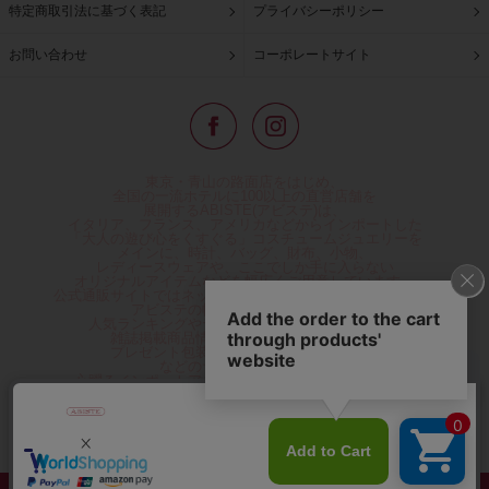
特定商取引法に基づく表記
プライバシーポリシー
お問い合わせ
コーポレートサイト
東京・青山の路面店をはじめ、
全国の一流ホテルに100以上の直営店舗を
展開するABISTE(アビステ)は、
イタリア、フランス、アメリカなどからインポートした
「大人の遊び心をくすぐる」コスチュームジュエリーを
メインに、時計、バッグ、財布、小物、
レディースウェアや、ここでしか手に入らない
オリジナルアイテムなどを幅広くご用意しています。
公式通販サイトではネックレスやイヤリングをはじめとする
アビステの幅広い商品を取り揃え、
人気ランキングやテレビなどメディア着用商品、
雑誌掲載商品情報を紹介するコンテンツ、
プレゼント包装無料や独自のポイント還元
などのサービスをご提供。
心躍るインポートアクセサリーや時計、小物などで、
お客様の日常をほんの少し豊かにし、
夢やときめきを与えられるよう願っています。
◆ギフトラッピング無料/11,000円以上のご注文で送料無料◆