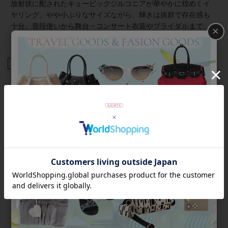
放射状に配されたキュービックジルコニアが華やかに煌めくイ
ヤリング。やや小ぶりなサイズながら、輝きは抜群で存在感も
十分。普段使いから舞台・コンサート衣装やブライダルまで、
×
幅広いシーンにおすすめです。
商品番号
3151130
返品について
Category