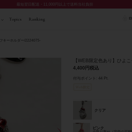
最短翌日配送・11,000円以上で送料当社負担
ロ
Topics
Ranking
ーホルダー/2224075-
【WEB限定色あり】ひよこモ
4,400
税込
付与ポイント:
44
Pt.
クリア
ピンク
※取り寄せ（完売の可能