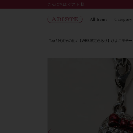
こんにちは ゲスト 様
All Items
Category
Top
雑貨その他
【WEB限定色あり】ひよこモチーフキ