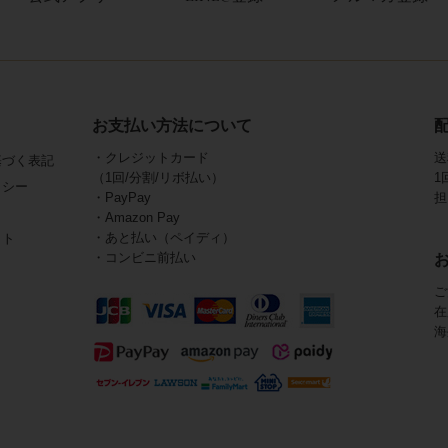
お支払い方法について
・クレジットカード
送
基づく表記
（1回/分割/リボ払い）
1
リシー
・PayPay
担
・Amazon Pay
・あと払い（ペイディ）
イト
・コンビニ前払い
ご
在
海