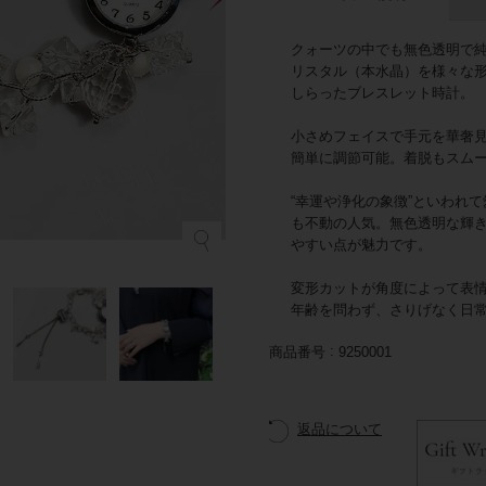
クォーツの中でも無色透明で
リスタル（本水晶）を様々な
しらったブレスレット時計。
小さめフェイスで手元を華奢
簡単に調節可能。着脱もスム
“幸運や浄化の象徴”といわれ
も不動の人気。無色透明な輝
やすい点が魅力です。
変形カットが角度によって表
年齢を問わず、さりげなく日
商品番号
9250001
返品について