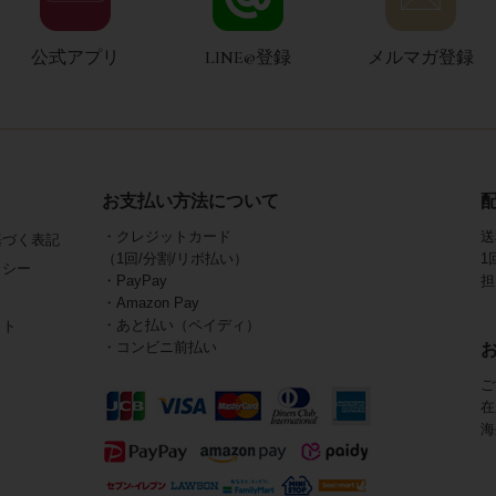
公式アプリ
LINE@登録
メルマガ登録
お支払い方法について
・クレジットカード
送
基づく表記
（1回/分割/リボ払い）
1
リシー
・PayPay
担
・Amazon Pay
・あと払い（ペイディ）
イト
・コンビニ前払い
ご
在
海