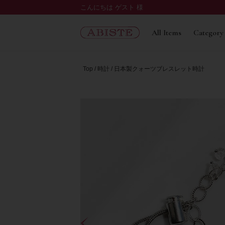
こんにちは ゲスト 様
All Items
Category
Top
時計
日本製クォーツブレスレット時計