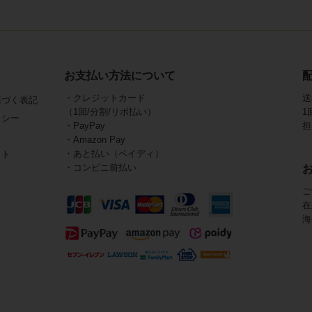
お支払い方法について
・クレジットカード
送
基づく表記
（1回/分割/リボ払い）
1
リシー
・PayPay
担
・Amazon Pay
・あと払い（ペイディ）
イト
・コンビニ前払い
ご
在
海