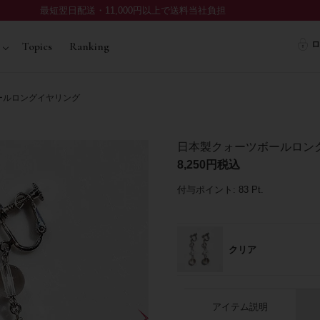
最短翌日配送・11,000円以上で送料当社負担
ロ
Topics
Ranking
ールロングイヤリング
日本製クォーツボールロン
8,250
税込
付与ポイント:
83
Pt.
クリア
アイテム説明