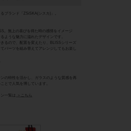
ブランド「ZSiSKA(シスカ)」。
ISS。無上の喜びを得た時の感情をイメージ
けるような魅力に溢れたデザインです。
きるので、配置を変えたり、BLISSシリーズ
してパーツを組み替えてアレンジしてもお楽し
ら
ルバー
ジンの特性を活かし、ガラスのような質感を再
いことで人気を博しています。
ョン一覧は
＞こちら