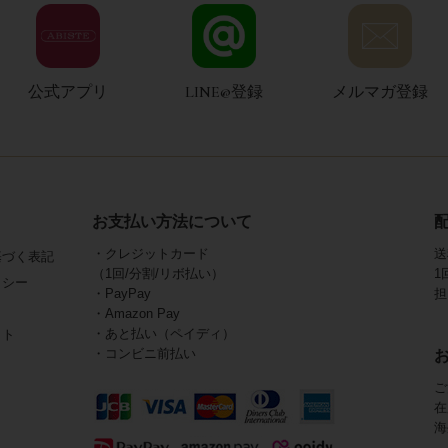
公式アプリ
LINE@登録
メルマガ登録
お支払い方法について
・クレジットカード
送
基づく表記
（1回/分割/リボ払い）
1
リシー
・PayPay
担
・Amazon Pay
・あと払い（ペイディ）
イト
・コンビニ前払い
ご
在
海