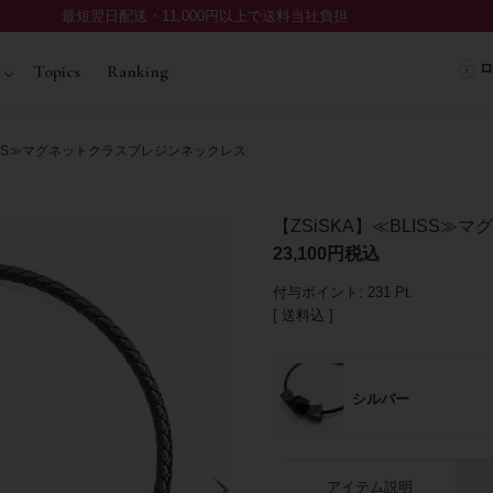
最短翌日配送・11,000円以上で送料当社負担
ロ
Topics
Ranking
LISS≫マグネットクラスプレジンネックレス
【ZSiSKA】≪BLISS
23,100
税込
付与ポイント:
231
Pt.
送料込
シルバー
アイテム説明