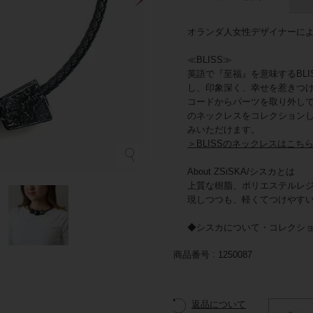
オランダ人女性デザイナーによる
≪BLISS≫
英語で『至福』を意味するBL
し、印象深く、幸せを惹きつ
コードからパーツを取り外しで
のネックレスをコレクション
みいただけます。
＞BLISSのネックレスはこち
シ
About ZSiSKA/シスカとは
上質な樹脂、ポリエステルレ
現しつつも、軽くてつけやす
◆シスカについて・コレクシ
商品番号
1250087
返品について