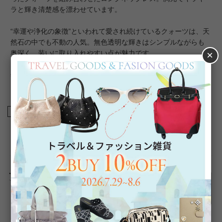
ラと輝き清楚感を漂わせています。
“幸運や浄化の象徴”といわれて愛され続けているクォーツは、天
然石の中でも不動の人気。無色透明な輝きはシンプルながらも
×
奥深く、装いに取り入れやすい点が魅力です。
年齢を問わず、カジュアルからパーティーシーンまで、幅広く
ご利用いただけます。
商品番号
1250011
返品について