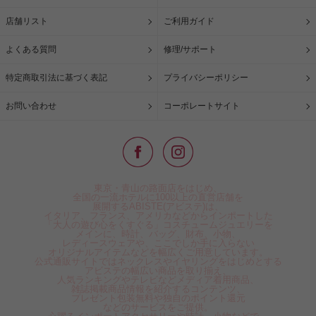
店舗リスト
ご利用ガイド
よくある質問
修理/サポート
特定商取引法に基づく表記
プライバシーポリシー
お問い合わせ
コーポレートサイト
東京・青山の路面店をはじめ、
全国の一流ホテルに100以上の直営店舗を
展開するABISTE(アビステ)は、
イタリア、フランス、アメリカなどからインポートした
「大人の遊び心をくすぐる」コスチュームジュエリーを
メインに、時計、バッグ、財布、小物、
レディースウェアや、ここでしか手に入らない
オリジナルアイテムなどを幅広くご用意しています。
公式通販サイトではネックレスやイヤリングをはじめとする
アビステの幅広い商品を取り揃え、
人気ランキングやテレビなどメディア着用商品、
雑誌掲載商品情報を紹介するコンテンツ、
プレゼント包装無料や独自のポイント還元
などのサービスをご提供。