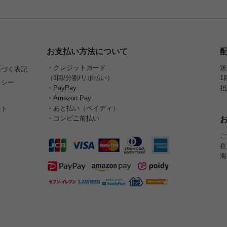
お支払い方法について
・クレジットカード
送
基づく表記
（1回/分割/リボ払い）
1
リシー
・PayPay
担
・Amazon Pay
・あと払い（ペイディ）
イト
・コンビニ前払い
ご
在
海