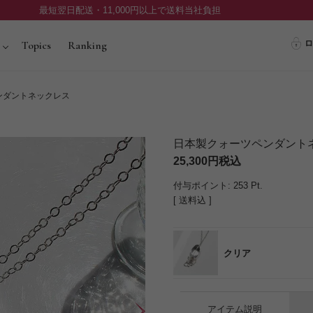
最短翌日配送・11,000円以上で送料当社負担
ロ
Topics
Ranking
ンダントネックレス
日本製クォーツペンダント
25,300
税込
付与ポイント:
253
Pt.
送料込
クリア
アイテム説明