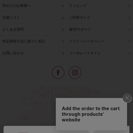
初めてのお客様へ
ラッピング
店舗リスト
ご利用ガイド
よくある質問
修理/サポート
特定商取引法に基づく表記
プライバシーポリシー
お問い合わせ
コーポレートサイト
東京・青山の路面店をはじめ、
全国の一流ホテルに100以上の直営店舗を
展開するABISTE(アビステ)は、
イタリア、フランス、アメリカなどからインポートした
「大人の遊び心をくすぐる」コスチュームジュエリーを
メインに、時計、バッグ、財布、小物、
レディースウェアや、ここでしか手に入らない
オリジナルアイテムなどを幅広くご用意しています。
公式通販サイトではネックレスやイヤリングをはじめとする
アビステの幅広い商品を取り揃え、
人気ランキングやテレビなどメディア着用商品、
雑誌掲載商品情報を紹介するコンテンツ、