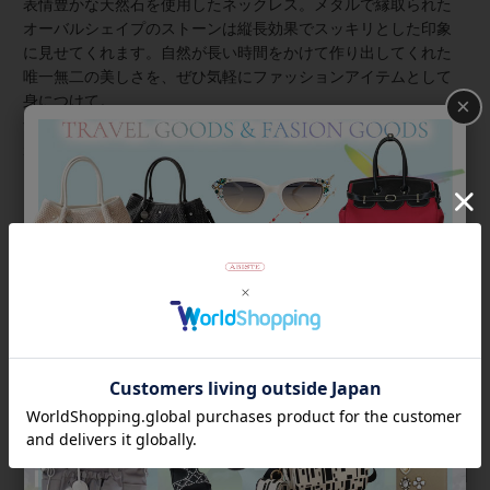
表情豊かな天然石を使用したネックレス。メタルで縁取られた
オーバルシェイプのストーンは縦長効果でスッキリとした印象
に見せてくれます。自然が長い時間をかけて作り出してくれた
唯一無二の美しさを、ぜひ気軽にファッションアイテムとして
身につけて。
×
ナイロンメッシュの中に約1,000粒もの小さなクリスタルガラス
が入ったコードは動くたびにキラキラとした細やかな輝きを放
ち、首元に華やぎをプラスしてくれます。
◆各ストーンについての詳しいご紹介はこちら
商品番号
1240074
返品について