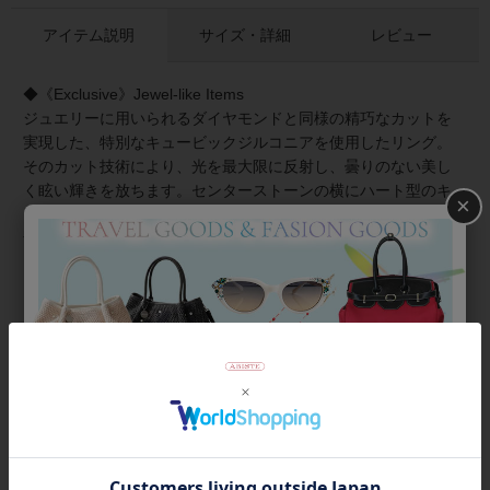
アイテム説明
サイズ・詳細
レビュー
◆《Exclusive》Jewel-like Items
ジュエリーに用いられるダイヤモンドと同様の精巧なカットを
実現した、特別なキュービックジルコニアを使用したリング。
そのカット技術により、光を最大限に反射し、曇りのない美し
く眩い輝きを放ちます。センターストーンの横にハート型のキ
×
ュービックジルコニアを配したボリューム感があり華やかなデ
ザインです。
メタル部分はSV925にホワイトゴールドコーティングを施して
います。
まるで宝石を身につけるように、でも、それよりももっと気軽
に楽しめる、日常に小さな贅沢をもたらしてくれるコレクショ
ン。
商品番号
6260021