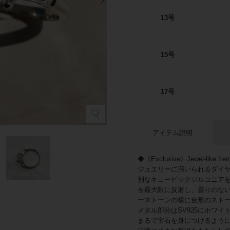
13号
15号
17号
シ
アイテム説明
◆《Exclusive》Jewel-like Ite
ジュエリーに用いられるダイ
別なキュービックジルコニア
を最大限に反射し、曇りのな
ーストーンの横に台形のスト
メタル部分はSV925にホワ
まるで宝石を身につけるよう