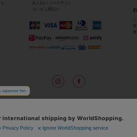
・あと払い（ペイディ）
イト
・コンビニ前払い
ご
在
海
路面店をはじめ全国の一流ホテルに100以上の直営店舗を展開するABISTE(
アメリカなどからインポートした「大人の遊び心をくすぐる」コスチューム
物、レディースウェアや、ここでしか手に入らないオリジナルアイテムなどを
イトでは、ネックレスやイヤリングをはじめとするアビステの幅広いアイテム
ランキングやテレビなどのメディア着用商品、雑誌掲載商品を紹介するコンテ
無料のギフトラッピングや独自のポイントなどのサービスをご提供。
インポートアクセサリーや時計、小物などで、お客様の日常をほんの少し豊
夢やときめきを与えられるよう願っています。
◆ギフトラッピング無料/11,000円以上のご注文で送料無料◆