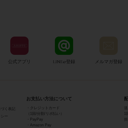
公式アプリ
LINE@登録
メルマガ登録
お支払い方法について
・クレジットカード
送
基づく表記
（1回/分割/リボ払い）
1
リシー
・PayPay
担
・Amazon Pay