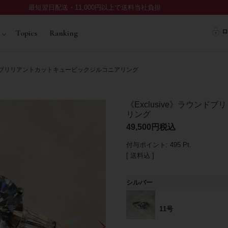
最短翌日配送・11,000円以上で送料当社負担
ロ
Topics
Ranking
ウンドブリリアントカットキュービックジルコニアリング
《Exclusive》ラウン
リング
49,500
税込
付与ポイント:
495
Pt.
送料込
シルバー
11号