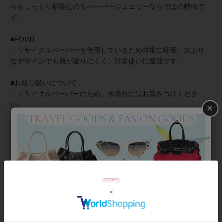
らもしっくり馴染むのもペーパージュエリーならではの特徴で
す。
■POINT
・リサイクルペーパーを使用しているため非常に軽量。大ぶり
なデザインでも肩が凝りにくく、日常使いに最適です。
■お取り扱いについて
・リサイクルペーパーのため、水濡れにはお気をつけくださ
い。
×
・落下や、強く引っ張ったりすると破損の原因になります。
【お手入れ】汚れた場合は、水拭きではなく、乾いたやわらか
い布で優しく拭き取ってください。
【保管方法】長時間放置すると、変色や日焼けをすることがあ
ります。直射日光が当たらない場所や暗所に保管してくださ
い。
商品番号
3260063