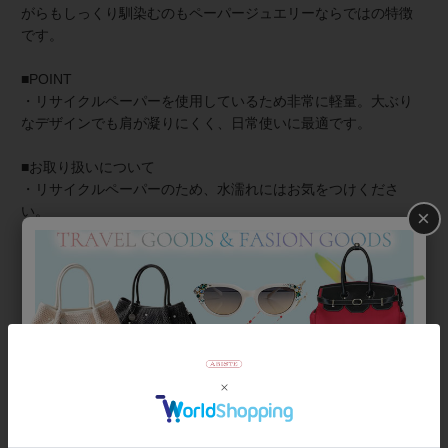
がらもしっくり馴染むのもペーパージュエリーならではの特徴
です。
■POINT
・リサイクルペーパーを使用しているため非常に軽量。大ぶり
なデザインでも肩が凝りにくく、日常使いに最適です。
■お取り扱いについて
・リサイクルペーパーのため、水濡れにはお気をつけくださ
い。
×
・落下や、強く引っ張ったりすると破損の原因になります。
【お手入れ】汚れた場合は、水拭きではなく、乾いたやわらか
い布で優しく拭き取ってください。
【保管方法】長時間放置すると、変色や日焼けをすることがあ
ります。直射日光が当たらない場所や暗所に保管してくださ
い。
商品番号
3260061