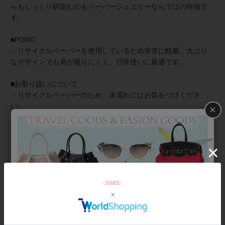
らもしっくり馴染むのもペーパージュエリーならではの特徴で
す。
■POINT
・リサイクルペーパーを使用しているため非常に軽量。大ぶり
なデザインでも肩が凝りにくく、日常使いに最適です。
■お取り扱いについて
・リサイクルペーパーのため、水濡れにはお気をつけくださ
い。
×
・落下や、強く引っ張ったりすると破損の原因になります。
【お手入れ】汚れた場合は、水拭きではなく、乾いたやわらか
い布で優しく拭き取ってください。
【保管方法】長時間放置すると、変色や日焼けをすることがあ
ります。直射日光が当たらない場所や暗所に保管してくださ
い。
商品番号
3260059