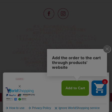
東京・青山の路面店をはじめ、
全国の一流ホテルに100以上の直営店舗を
展開するABISTE(アビステ)は、
イタリア、フランス、アメリカなどからインポートした
「大人の遊び心をくすぐる」コスチュームジュエリーを
メインに、時計、バッグ、財布、小物、
レディースウェアや、ここでしか手に入らない
オリジナルアイテムなどを幅広くご用意しています。
公式通販サイトではネックレスやイヤリングをはじめとする
アビステの幅広い商品を取り揃え、
人気ランキングやテレビなどメディア着用商品、
雑誌掲載商品情報を紹介するコンテンツ、
プレゼント包装無料や独自のポイント還元
などのサービスをご提供。
心躍るインポートアクセサリーや時計、小物などで、
お客様の日常をほんの少し豊かにし、
夢やときめきを与えられるよう願っています。
◆ギフトラッピング無料/11,000円以上のご注文で送料無料◆
©ABISTE WEB SHOP