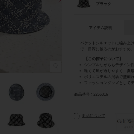
ブラック
アイテム説明
バケットシルエットに編み上
で、目深に被るのがおすすめ
シンプルながらもデザイン
ネ
軽くて風が通りやすく、夏
ポリエステルの混紡で型崩
ファッショングッズとして
商品番号
2256016
返品について