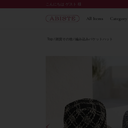
こんにちは ゲスト 様
All Items
Category
Top
雑貨その他
編み込みバケットハット