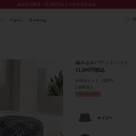
最短翌日配送・11,000円以上で送料当社負担
ロ
Topics
Ranking
編み込みバケットハット
11,000
税込
付与ポイント:
110
Pt.
送料込
2BUY10％OFF
ネイビー