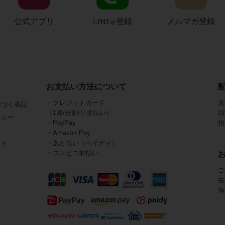
公式アプリ
LINE@登録
メルマガ登録
お支払い方法について
・クレジットカード
送
基づく表記
（1回/分割/リボ払い）
1
リシー
・PayPay
担
・Amazon Pay
・あと払い（ペイディ）
イト
・コンビニ前払い
ご
在
海