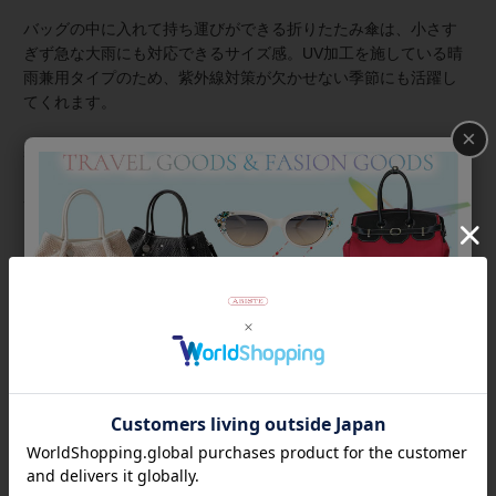
バッグの中に入れて持ち運びができる折りたたみ傘は、小さす
ぎず急な大雨にも対応できるサイズ感。UV加工を施している晴
雨兼用タイプのため、紫外線対策が欠かせない季節にも活躍し
てくれます。
×
裏側の生地が黒いため、紫外線を吸収して照り返しを防ぎ、眩
しさを軽減し、光の反射を抑えるため、目への負担が少なく視
界が快適になります。また太陽熱を吸収・遮断するため、木陰
にいるような涼しさを感じられます。
商品番号
2146011
返品について