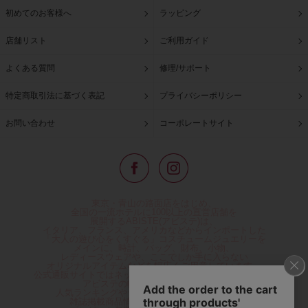
初めてのお客様へ
ラッピング
店舗リスト
ご利用ガイド
よくある質問
修理/サポート
特定商取引法に基づく表記
プライバシーポリシー
お問い合わせ
コーポレートサイト
東京・青山の路面店をはじめ、
全国の一流ホテルに100以上の直営店舗を
展開するABISTE(アビステ)は、
イタリア、フランス、アメリカなどからインポートした
「大人の遊び心をくすぐる」コスチュームジュエリーを
メインに、時計、バッグ、財布、小物、
レディースウェアや、ここでしか手に入らない
オリジナルアイテムなどを幅広くご用意しています。
公式通販サイトではネックレスやイヤリングをはじめとする
アビステの幅広い商品を取り揃え、
人気ランキングやテレビなどメディア着用商品、
雑誌掲載商品情報を紹介するコンテンツ、