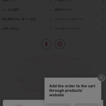
店舗リスト
ご利用ガイド
よくある質問
修理/サポート
特定商取引法に基づく表記
プライバシーポリシー
お問い合わせ
コーポレートサイト
東京・青山の路面店をはじめ、
全国の一流ホテルに100以上の直営店舗を
展開するABISTE(アビステ)は、
イタリア、フランス、アメリカなどからインポートした
「大人の遊び心をくすぐる」コスチュームジュエリーを
メインに、時計、バッグ、財布、小物、
レディースウェアや、ここでしか手に入らない
オリジナルアイテムなどを幅広くご用意しています。
公式通販サイトではネックレスやイヤリングをはじめとする
アビステの幅広い商品を取り揃え、
人気ランキングやテレビなどメディア着用商品、
雑誌掲載商品情報を紹介するコンテンツ、
プレゼント包装無料や独自のポイント還元
などのサービスをご提供。
心躍るインポートアクセサリーや時計、小物などで、
お客様の日常をほんの少し豊かにし、
夢やときめきを与えられるよう願っています。