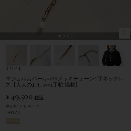
ホワイト
ホワイト
マジョルカパール×18KメッキチェーンY字ネックレ
ス【大人のおしゃれ手帖 掲載】
¥
49,500
税込
付与ポイント:
495
Pt.
送料込