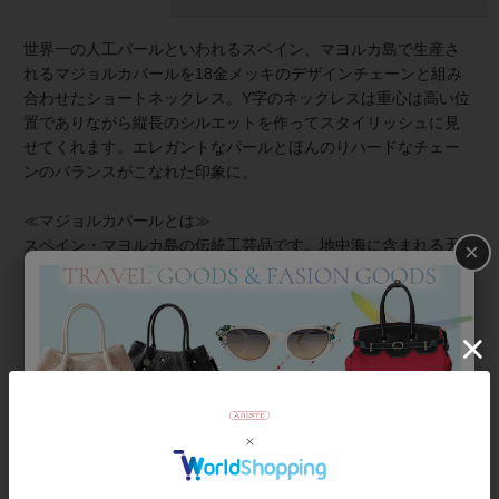
世界一の人工パールといわれるスペイン、マヨルカ島で生産さ
れるマジョルカパールを18金メッキのデザインチェーンと組み
合わせたショートネックレス。Y字のネックレスは重心は高い位
置でありながら縦長のシルエットを作ってスタイリッシュに見
せてくれます。エレガントなパールとほんのりハードなチェー
ンのバランスがこなれた印象に。
≪マジョルカパールとは≫
スペイン・マヨルカ島の伝統工芸品です。地中海に含まれる天
×
然成分を素材に、幾重にもパールエッセンスを塗り重ね、人工
でありながらも、天然真珠さながらの内側から輝くような光
沢・色合い・巻の厚みを再現。天然真珠よりも傷が付きにく
く、汗や化粧水による品質変化が少ないため扱いやすく、気軽
に装えるのもマジョルカパールの魅力です。
★雑誌掲載アイテム★
大人のおしゃれ手帖5月号