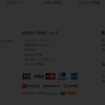
公式アプリ
LINE@登録
メルマガ登録
お支払い方法について
・クレジットカード
送
基づく表記
（1回/分割/リボ払い）
1
リシー
・PayPay
担
・Amazon Pay
・あと払い（ペイディ）
イト
・コンビニ前払い
ご
在
海