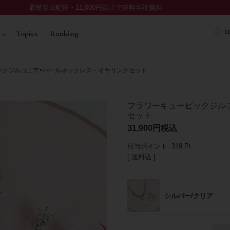
最短翌日配送・11,000円以上で送料当社負担
ロ
Topics
Ranking
ックジルコニア×パールネックレス・イヤリングセット
フラワーキュービックジル
セット
31,900
税込
付与ポイント:
319
Pt.
送料込
シルバー/クリア